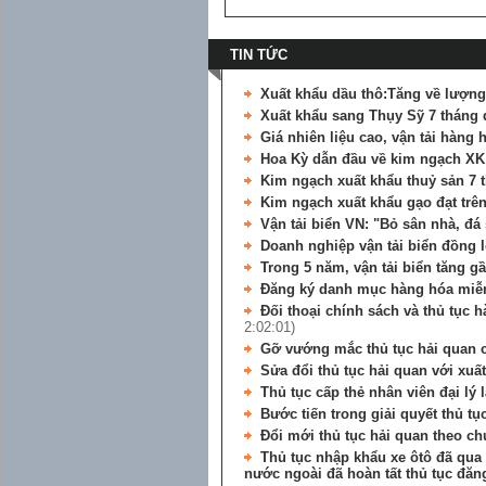
TIN TỨC
Xuất khẩu dầu thô:Tăng về lượng
Xuất khẩu sang Thụy Sỹ 7 tháng
Giá nhiên liệu cao, vận tải hàng
Hoa Kỳ dẫn đầu về kim ngạch XK
Kim ngạch xuất khẩu thuỷ sản 7 t
Kim ngạch xuất khẩu gạo đạt trên
Vận tải biển VN: "Bỏ sân nhà, đá
Doanh nghiệp vận tải biển đồng l
Trong 5 năm, vận tải biển tăng g
Đăng ký danh mục hàng hóa miễn
Đối thoại chính sách và thủ tục
2:02:01)
Gỡ vướng mắc thủ tục hải quan 
Sửa đổi thủ tục hải quan với xuấ
Thủ tục cấp thẻ nhân viên đại lý 
Bước tiến trong giải quyết thủ t
Đổi mới thủ tục hải quan theo c
Thủ tục nhập khẩu xe ôtô đã qua
nước ngoài đã hoàn tất thủ tục đăng