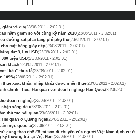
, giảm về giá
(23/08/2011 - 2:02:01)
 đầu năm giảm so với cùng kỳ năm 2010
(23/08/2011 - 2:02:01)
 hóa đường sắt phải tăng phí phụ thu
(23/08/2011 - 2:02:01)
 cho mặt hàng giày dép
(23/08/2011 - 2:02:01)
háng đạt 3,1 tỷ USD
(23/08/2011 - 2:02:01)
 380 triệu USD
(23/08/2011 - 2:02:01)
 sân khách"
(23/08/2011 - 2:02:01)
oạt “kêu” thua lỗ
(23/08/2011 - 2:02:01)
ần 109%
(23/08/2011 - 2:02:01)
 thuế xuất khẩu, nhập khẩu được miễn thuế
(23/08/2011 - 2:02:01)
 hành chính Thuế, Hải quan với doanh nghiệp Hàn Quốc
(23/08/2011 -
cho doanh nghiệp
(23/08/2011 - 2:02:01)
t nhập xăng dầu
(23/08/2011 - 2:02:01)
làm thủ tục hải quan
(23/08/2011 - 2:02:01)
ục Hải quan ở Quảng Ngãi
(23/08/2011 - 2:02:01)
huẩn mực quốc tế
(23/08/2011 - 2:02:01)
 sử dụng theo chế độ tài sản di chuyển của người Việt Nam định cư ở
 ký thường trú tại Việt Nam
(23/08/2011 - 2:02:01)