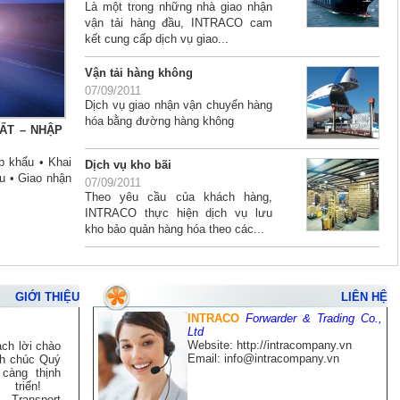
Là một trong những nhà giao nhận
vận tải hàng đầu, INTRACO cam
kết cung cấp dịch vụ giao...
Vận tải hàng không
07/09/2011
Dịch vụ giao nhận vận chuyển hàng
hóa bằng đường hàng không
ẤT – NHẬP
p khẩu • Khai
Dịch vụ kho bãi
u • Giao nhận
07/09/2011
Theo yêu cầu của khách hàng,
INTRACO thực hiện dịch vụ lưu
kho bảo quản hàng hóa theo các...
GIỚI THIỆU
LIÊN HỆ
INTRACO
Forwarder & Trading Co.,
Ltd
Website: http://intracompany.vn
ách lời chào
Email: info@intracompany.vn
ính chúc Quý
càng thịnh
t triển!
Transport