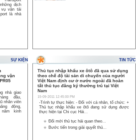
 những dịch
 vụ vận tải
ort là nhà
SỰ KIỆN
TIN TỨC
n
Thủ tục nhập khẩu xe ôtô đã qua sử dụng
ồng vận
theo chế độ tài sản di chuyển của người
 PR05
Việt Nam định cư ở nước ngoài đã hoàn
tất thủ tục đăng ký thường trú tại Việt
Nam
ng nhà giao
hàng đầu,
15-09-2011 12:45:00 PM
ũ nhân viên
-Trình tự thực hiện: - Đối với cá nhân, tổ chức: +
năng động,
Thủ tục nhập khẩu xe ôtô đang sử dụng được
u năm kinh
thực hiện tại Chi cục Hải...
Đổi mới thủ tục hải quan theo...
Bước tiến trong giải quyết thủ...