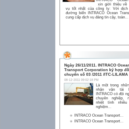
xin giới thiệu về
vụ tốt nhất của công ty: Với dịch
đường biển INTRACO Ocean Transp
cung cấp dịch vụ đáng tin cậy, toàn...
Ngày 26/11/2011. INTRACO Ocea
Transport Corporation ký hợp đ
chuyển số 03 /2011 /ITC-LILAMA
08-12-2011 09:02:18 PM
Là một trong nhữ
nhận vận tải 
INTRACO có đội ng
chuyên nghiệp, 
nhiệt tình nhiề
nghiệm...
INTRACO Ocean Transport...
INTRACO Ocean Transport...