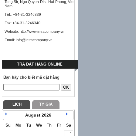
Tong Str, Ngo Quyen Dist, Hai Phong, Viet
Nam.
TEL: +84-31-3246339
Fax: +84-31-3246340
Website: http://www.intracompany.vn
Email: info@intracompany.vn
TRA ĐẶT HÀNG ONLINE
Bạn hãy cho biết mã đặt hàng
LICH
TY GIA
August
2026
Su
Mo
Tu
We
Th
Fr
Sa
1